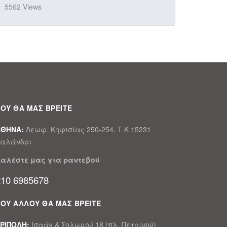
5562 Views
ΟΥ ΘΑ ΜΑΣ ΒΡΕΙΤΕ
ΑΘΗΝΑ:
Λεωφ. Κηφισίας 250-254, Τ.Κ 15231
αλάνδρι
αλέστε μας για ραντεβού
210 6985678
ΠΟΥ ΑΛΛΟΥ ΘΑ ΜΑΣ ΒΡΕΙΤΕ
ΡΙΠΟΛΗ:
Ισαάκ & Σολωμού 18 (πλ. Πετρινού)