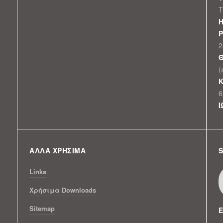
Τ
Η
2
Θ
(
Κ
6
Ι
ΑΛΛΑ ΧΡΗΣΙΜΑ
S
Links
Xρήσιμα Downloads
Sitemap