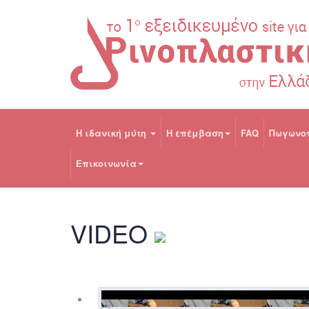
H ιδανική μύτη
Η επέμβαση
FAQ
Πωγωνο
Επικοινωνία
VIDEO