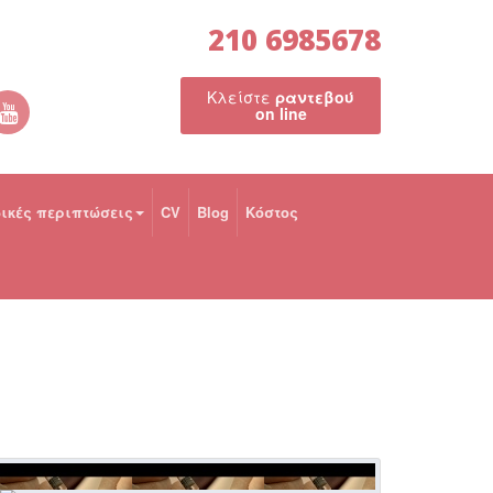
210 6985678
Κλείστε
ραντεβού
on line
δικές περιπτώσεις
CV
Blog
Κόστος